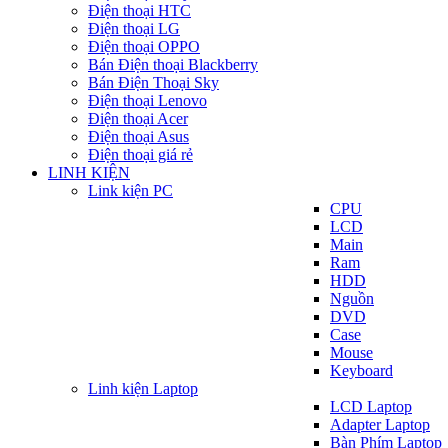
Điện thoại HTC
Điện thoại LG
Điện thoại OPPO
Bán Điện thoại Blackberry
Bán Điện Thoại Sky
Điện thoại Lenovo
Điện thoại Acer
Điện thoại Asus
Điện thoại giá rẻ
LINH KIỆN
Link kiện PC
CPU
LCD
Main
Ram
HDD
Nguồn
DVD
Case
Mouse
Keyboard
Linh kiện Laptop
LCD Laptop
Adapter Laptop
Bàn Phím Laptop