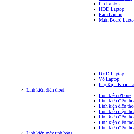
Pin Laptop
HDD Laptop
Ram Laptop
Main Board Lapto
DVD Laptop
Vỏ Laptop
Phụ Kiện Khác La
Linh kiện điện thoại
Linh kiện iPhone
Linh kiện điện th
Linh kiện điện tho
Linh kiện điện tho
Linh kiện điện th
Linh kiện điện th
Linh kiện điện tho
Linh kiện máy tính bảng