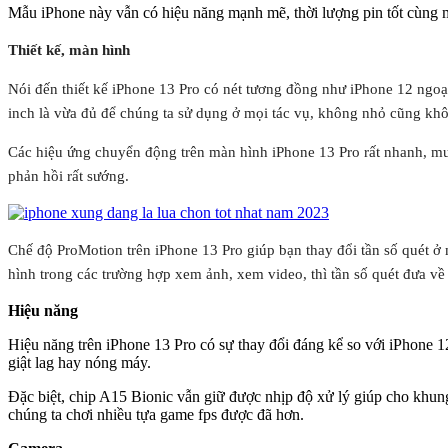
Mẫu iPhone này vẫn có hiệu năng mạnh mẽ, thời lượng pin tốt cùng 
Thiết kế, màn hình
Nói đến thiết kế iPhone 13 Pro có nét tương đồng như iPhone 12 ngoạ
inch là vừa đủ để chúng ta sử dụng ở mọi tác vụ, không nhỏ cũng khô
Các hiệu ứng chuyển động trên màn hình iPhone 13 Pro rất nhanh, mượ
phản hồi rất sướng.
Chế độ ProMotion trên iPhone 13 Pro giúp bạn thay đổi tần số quét
hình trong các trường hợp xem ảnh, xem video, thì tần số quét đưa về 
Hiệu năng
Hiệu năng trên iPhone 13 Pro có sự thay đổi đáng kể so với iPhone 1
giật lag hay nóng máy.
Đặc biệt, chip A15 Bionic vẫn giữ được nhịp độ xử lý giúp cho kh
chúng ta chơi nhiều tựa game fps được đã hơn.