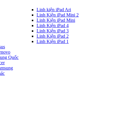
Linh kiện iPad Ari
Linh Kiện iPad Mini 2
Linh Kiện iPad Mini
Linh Kiện iPad 4
Linh Kiện iPad 3
Linh Kiện iPad 2
Linh Kiện iPad 1
sus
enovo
rung Quốc
cer
amsung
hác