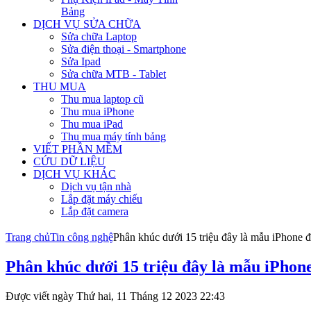
Bảng
DỊCH VỤ SỬA CHỮA
Sửa chữa Laptop
Sửa điện thoại - Smartphone
Sửa Ipad
Sửa chữa MTB - Tablet
THU MUA
Thu mua laptop cũ
Thu mua iPhone
Thu mua iPad
Thu mua máy tính bảng
VIẾT PHẦN MỀM
CỨU DỮ LIỆU
DỊCH VỤ KHÁC
Dịch vụ tận nhà
Lắp đặt máy chiếu
Lắp đặt camera
Trang chủ
Tin công nghệ
Phân khúc dưới 15 triệu đây là mẫu iPhone 
Phân khúc dưới 15 triệu đây là mẫu iPhon
Được viết ngày Thứ hai, 11 Tháng 12 2023 22:43