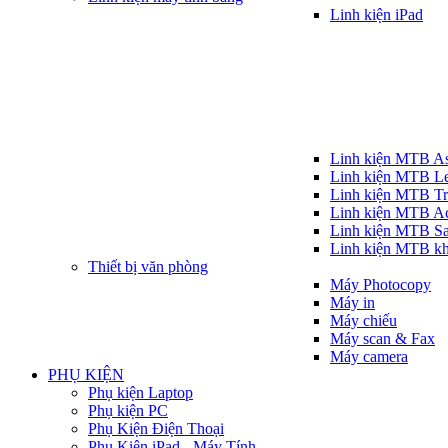
Linh kiện iPad
Linh kiện MTB A
Linh kiện MTB L
Linh kiện MTB T
Linh kiện MTB A
Linh kiện MTB S
Linh kiện MTB k
Thiết bị văn phòng
Máy Photocopy
Máy in
Máy chiếu
Máy scan & Fax
Máy camera
PHỤ KIỆN
Phụ kiện Laptop
Phụ kiện PC
Phụ Kiện Điện Thoại
Phụ Kiện iPad - Máy Tính