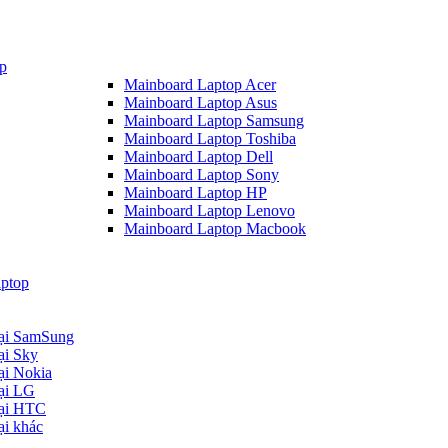
p
Mainboard Laptop Acer
Mainboard Laptop Asus
Mainboard Laptop Samsung
Mainboard Laptop Toshiba
Mainboard Laptop Dell
Mainboard Laptop Sony
Mainboard Laptop HP
Mainboard Laptop Lenovo
Mainboard Laptop Macbook
ptop
oại SamSung
ại Sky
ại Nokia
oại LG
oại HTC
ại khác