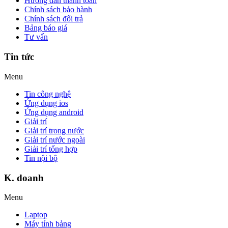
Hướng dẫn thanh toán
Chính sách bảo hành
Chính sách đổi trả
Bảng báo giá
Tư vấn
Tin tức
Menu
Tin công nghệ
Ứng dụng ios
Ứng dụng android
Giải trí
Giải trí trong nước
Giải trí nước ngoài
Giải trí tổng hợp
Tin nội bộ
K. doanh
Menu
Laptop
Máy tính bảng