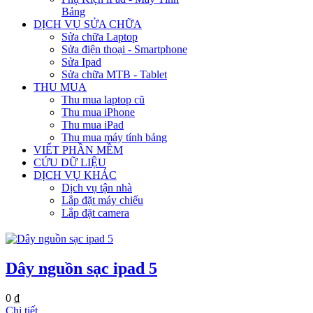
Bảng
DỊCH VỤ SỬA CHỮA
Sửa chữa Laptop
Sửa điện thoại - Smartphone
Sửa Ipad
Sửa chữa MTB - Tablet
THU MUA
Thu mua laptop cũ
Thu mua iPhone
Thu mua iPad
Thu mua máy tính bảng
VIẾT PHẦN MỀM
CỨU DỮ LIỆU
DỊCH VỤ KHÁC
Dịch vụ tận nhà
Lắp đặt máy chiếu
Lắp đặt camera
Dây nguồn sạc ipad 5
0 ₫
Chi tiết