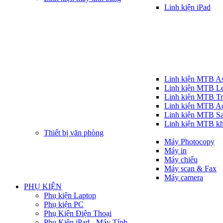
Linh kiện iPad
Linh kiện MTB A
Linh kiện MTB L
Linh kiện MTB T
Linh kiện MTB A
Linh kiện MTB S
Linh kiện MTB k
Thiết bị văn phòng
Máy Photocopy
Máy in
Máy chiếu
Máy scan & Fax
Máy camera
PHỤ KIỆN
Phụ kiện Laptop
Phụ kiện PC
Phụ Kiện Điện Thoại
Phụ Kiện iPad - Máy Tính