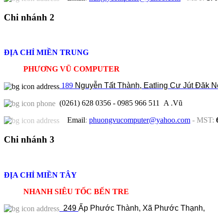
Chi nhánh 2
ĐỊA CHỈ MIỀN TRUNG
PHƯƠNG VŨ COMPUTER
189
Nguyễn Tất Thành, Eatling Cư Jút Đăk 
(0261) 628 0356 - 0985 966 511 A .Vũ
Email
:
phuongvucomputer@yahoo.com
-
MST
:
Chi nhánh 3
ĐỊA CHỈ MIỀN TÂY
NHANH SIÊU TỐC BẾN TRE
249
Ấp Phước Thành, Xã Phước Thạnh,