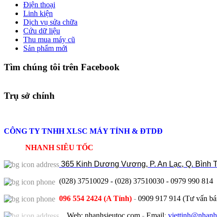
Điện thoại
Linh kiện
Dịch vụ sửa chữa
Cứu dữ liệu
Thu mua máy cũ
Sản phẩm mới
Tìm chúng tôi trên Facebook
Trụ sở chính
CÔNG TY TNHH XLSC MÁY TÍNH & ĐTDĐ
NHANH SIÊU TỐC
365
Kinh Dương Vương, P. An Lạc, Q. Bình 
(028) 37510029 - (028) 37510030 - 0979 990 814
096 554 2424 (A Tính)
-
0909 917 914 (Tư vấn bá
Web: nhanhsieutoc.com
-
Email
:
viettinh@nhanh