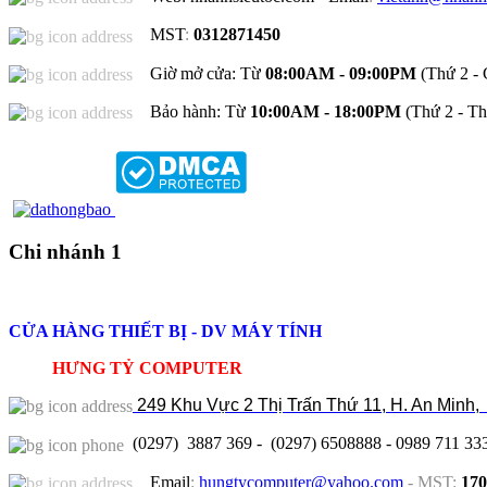
MST
:
0312871450
Giờ mở cửa: Từ
08:00AM - 09:00PM
(Thứ 2 - 
Bảo hành: Từ
10:00AM - 18:00PM
(Thứ 2 - Th
Chi nhánh 1
CỬA HÀNG THIẾT BỊ - DV MÁY TÍNH
HƯNG TỶ COMPUTER
249 Khu Vực 2 Thị Trấn Thứ 11, H. An Minh,
(0297) 3887 369 - (0297) 6508888 - 0989 711 33
Email
:
hungtycomputer@yahoo.com
-
MST
:
170