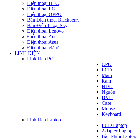
Điện thoại HTC
Điện thoại LG
Điện thoại OPPO
Bán Điện thoại Blackberry
Bán Điện Thoại Sky
Điện thoại Lenovo
Điện thoại Acer
Điện thoại Asus
Điện thoại giá rẻ
LINH KIỆN
Link kiện PC
CPU
LCD
Main
Ram
HDD
Nguồn
DVD
Case
Mouse
Keyboard
Linh kiện Laptop
LCD Laptop
Adapter Laptop
Bàn Phím Laptop