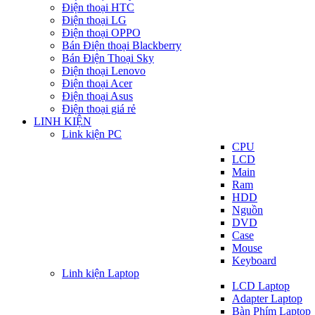
Điện thoại HTC
Điện thoại LG
Điện thoại OPPO
Bán Điện thoại Blackberry
Bán Điện Thoại Sky
Điện thoại Lenovo
Điện thoại Acer
Điện thoại Asus
Điện thoại giá rẻ
LINH KIỆN
Link kiện PC
CPU
LCD
Main
Ram
HDD
Nguồn
DVD
Case
Mouse
Keyboard
Linh kiện Laptop
LCD Laptop
Adapter Laptop
Bàn Phím Laptop