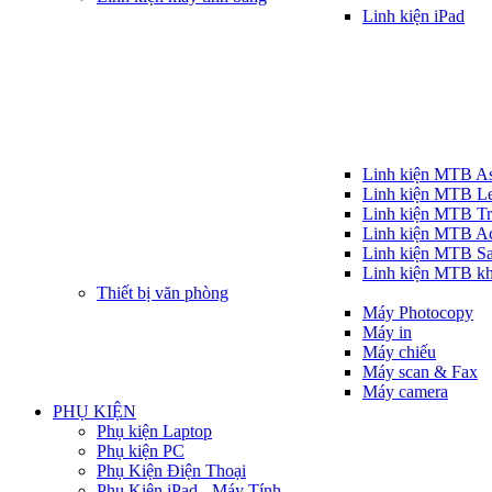
Linh kiện iPad
Linh kiện MTB A
Linh kiện MTB L
Linh kiện MTB T
Linh kiện MTB A
Linh kiện MTB S
Linh kiện MTB k
Thiết bị văn phòng
Máy Photocopy
Máy in
Máy chiếu
Máy scan & Fax
Máy camera
PHỤ KIỆN
Phụ kiện Laptop
Phụ kiện PC
Phụ Kiện Điện Thoại
Phụ Kiện iPad - Máy Tính