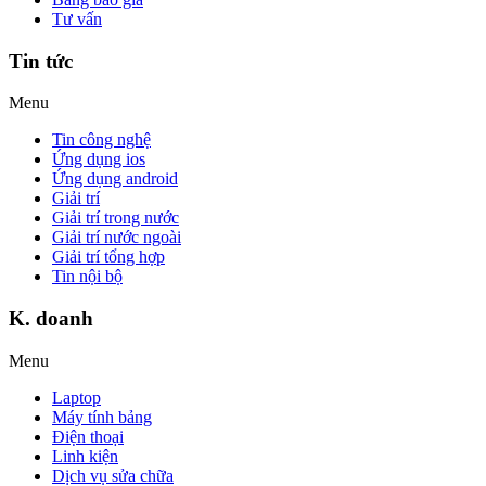
Tư vấn
Tin tức
Menu
Tin công nghệ
Ứng dụng ios
Ứng dụng android
Giải trí
Giải trí trong nước
Giải trí nước ngoài
Giải trí tổng hợp
Tin nội bộ
K. doanh
Menu
Laptop
Máy tính bảng
Điện thoại
Linh kiện
Dịch vụ sửa chữa