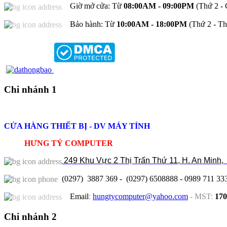
Giờ mở cửa: Từ
08:00AM - 09:00PM
(Thứ 2 - 
Bảo hành: Từ
10:00AM - 18:00PM
(Thứ 2 - Th
Chi nhánh 1
CỬA HÀNG THIẾT BỊ - DV MÁY TÍNH
HƯNG TỶ COMPUTER
249 Khu Vực 2 Thị Trấn Thứ 11, H. An Minh,
(0297) 3887 369 - (0297) 6508888 - 0989 711 33
Email
:
hungtycomputer@yahoo.com
-
MST
:
170
Chi nhánh 2