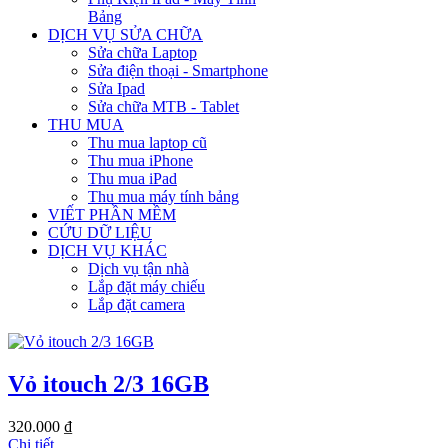
Bảng
DỊCH VỤ SỬA CHỮA
Sửa chữa Laptop
Sửa điện thoại - Smartphone
Sửa Ipad
Sửa chữa MTB - Tablet
THU MUA
Thu mua laptop cũ
Thu mua iPhone
Thu mua iPad
Thu mua máy tính bảng
VIẾT PHẦN MỀM
CỨU DỮ LIỆU
DỊCH VỤ KHÁC
Dịch vụ tận nhà
Lắp đặt máy chiếu
Lắp đặt camera
Vỏ itouch 2/3 16GB
320.000 ₫
Chi tiết