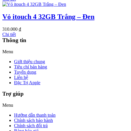
Vỏ itouch 4 32GB Trắng – Đen
310.000 ₫
Chi tiết
Thông tin
Menu
Giới thiệu chung
Tiêu chí bán hàng
Tuyển dụng
Liên hệ
Đặc Trị Apple
Trợ giúp
Menu
Hướng dẫn thanh toán
Chính sách bảo hành
Chính sách đổi trả
Bảng báo giá