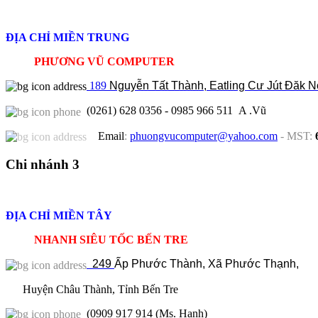
ĐỊA CHỈ MIỀN TRUNG
PHƯƠNG VŨ COMPUTER
189
Nguyễn Tất Thành, Eatling Cư Jút Đăk 
(0261) 628 0356 - 0985 966 511 A .Vũ
Email
:
phuongvucomputer@yahoo.com
-
MST
:
Chi nhánh 3
ĐỊA CHỈ MIỀN TÂY
NHANH SIÊU TỐC BẾN TRE
249
Ấp Phước Thành, Xã Phước Thạnh,
Huyện
Châu Thành, Tỉnh
Bến Tre
(
0909 917 914 (Ms. Hạnh)