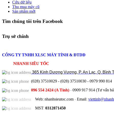
Cứu dữ liệu
Thu mua máy cũ
Sản phẩm mới
Tìm chúng tôi trên Facebook
Trụ sở chính
CÔNG TY TNHH XLSC MÁY TÍNH & ĐTDĐ
NHANH SIÊU TỐC
365
Kinh Dương Vương, P. An Lạc, Q. Bình 
(028) 37510029 - (028) 37510030 - 0979 990 814
096 554 2424 (A Tính)
-
0909 917 914 (Tư vấn bá
Web: nhanhsieutoc.com
-
Email
:
viettinh@nhanh
MST
:
0312871450