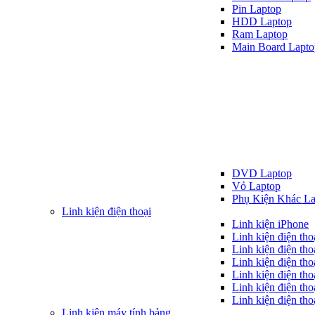
Pin Laptop
HDD Laptop
Ram Laptop
Main Board Lapto
DVD Laptop
Vỏ Laptop
Phụ Kiện Khác La
Linh kiện điện thoại
Linh kiện iPhone
Linh kiện điện th
Linh kiện điện tho
Linh kiện điện tho
Linh kiện điện th
Linh kiện điện th
Linh kiện điện tho
Linh kiện máy tính bảng