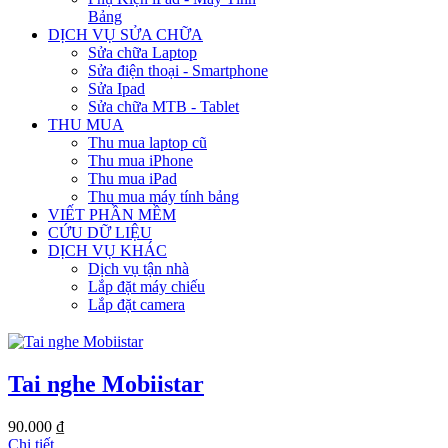
Bảng
DỊCH VỤ SỬA CHỮA
Sửa chữa Laptop
Sửa điện thoại - Smartphone
Sửa Ipad
Sửa chữa MTB - Tablet
THU MUA
Thu mua laptop cũ
Thu mua iPhone
Thu mua iPad
Thu mua máy tính bảng
VIẾT PHẦN MỀM
CỨU DỮ LIỆU
DỊCH VỤ KHÁC
Dịch vụ tận nhà
Lắp đặt máy chiếu
Lắp đặt camera
Tai nghe Mobiistar
90.000 ₫
Chi tiết