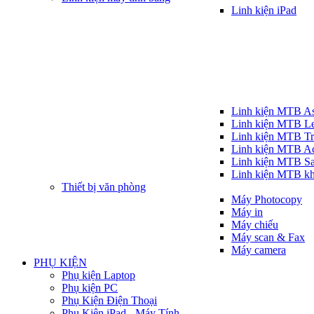
Linh kiện iPad
Linh kiện MTB A
Linh kiện MTB L
Linh kiện MTB T
Linh kiện MTB A
Linh kiện MTB S
Linh kiện MTB k
Thiết bị văn phòng
Máy Photocopy
Máy in
Máy chiếu
Máy scan & Fax
Máy camera
PHỤ KIỆN
Phụ kiện Laptop
Phụ kiện PC
Phụ Kiện Điện Thoại
Phụ Kiện iPad - Máy Tính