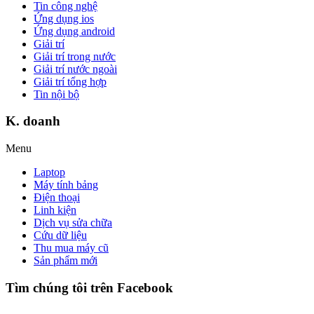
Tin công nghệ
Ứng dụng ios
Ứng dụng android
Giải trí
Giải trí trong nước
Giải trí nước ngoài
Giải trí tổng hợp
Tin nội bộ
K. doanh
Menu
Laptop
Máy tính bảng
Điện thoại
Linh kiện
Dịch vụ sửa chữa
Cứu dữ liệu
Thu mua máy cũ
Sản phẩm mới
Tìm chúng tôi trên Facebook