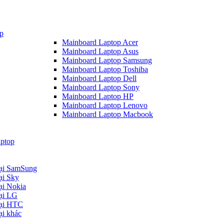
p
Mainboard Laptop Acer
Mainboard Laptop Asus
Mainboard Laptop Samsung
Mainboard Laptop Toshiba
Mainboard Laptop Dell
Mainboard Laptop Sony
Mainboard Laptop HP
Mainboard Laptop Lenovo
Mainboard Laptop Macbook
ptop
oại SamSung
ại Sky
ại Nokia
oại LG
oại HTC
ại khác