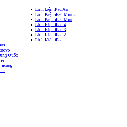
Linh kiện iPad Ari
Linh Kiện iPad Mini 2
Linh Kiện iPad Mini
Linh Kiện iPad 4
Linh Kiện iPad 3
Linh Kiện iPad 2
Linh Kiện iPad 1
sus
enovo
rung Quốc
cer
amsung
hác