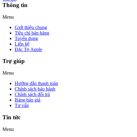
Thông tin
Menu
Giới thiệu chung
Tiêu chí bán hàng
Tuyển dụng
Liên hệ
Đặc Trị Apple
Trợ giúp
Menu
Hướng dẫn thanh toán
Chính sách bảo hành
Chính sách đổi trả
Bảng báo giá
Tư vấn
Tin tức
Menu