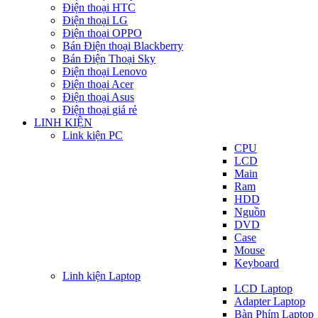
Điện thoại HTC
Điện thoại LG
Điện thoại OPPO
Bán Điện thoại Blackberry
Bán Điện Thoại Sky
Điện thoại Lenovo
Điện thoại Acer
Điện thoại Asus
Điện thoại giá rẻ
LINH KIỆN
Link kiện PC
CPU
LCD
Main
Ram
HDD
Nguồn
DVD
Case
Mouse
Keyboard
Linh kiện Laptop
LCD Laptop
Adapter Laptop
Bàn Phím Laptop