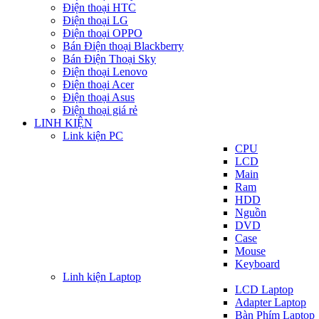
Điện thoại HTC
Điện thoại LG
Điện thoại OPPO
Bán Điện thoại Blackberry
Bán Điện Thoại Sky
Điện thoại Lenovo
Điện thoại Acer
Điện thoại Asus
Điện thoại giá rẻ
LINH KIỆN
Link kiện PC
CPU
LCD
Main
Ram
HDD
Nguồn
DVD
Case
Mouse
Keyboard
Linh kiện Laptop
LCD Laptop
Adapter Laptop
Bàn Phím Laptop