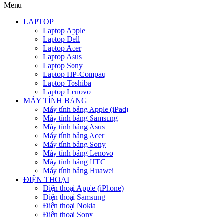
Menu
LAPTOP
Laptop Apple
Laptop Dell
Laptop Acer
Laptop Asus
Laptop Sony
Laptop HP-Compaq
Laptop Toshiba
Laptop Lenovo
MÁY TÍNH BẢNG
Máy tính bảng Apple (iPad)
Máy tính bảng Samsung
Máy tính bảng Asus
Máy tính bảng Acer
Máy tính bảng Sony
Máy tính bảng Lenovo
Máy tính bảng HTC
Máy tính bảng Huawei
ĐIỆN THOẠI
Điện thoại Apple (iPhone)
Điện thoại Samsung
Điện thoại Nokia
Điện thoại Sony