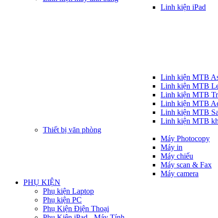
Linh kiện iPad
Linh kiện MTB A
Linh kiện MTB L
Linh kiện MTB T
Linh kiện MTB A
Linh kiện MTB S
Linh kiện MTB k
Thiết bị văn phòng
Máy Photocopy
Máy in
Máy chiếu
Máy scan & Fax
Máy camera
PHỤ KIỆN
Phụ kiện Laptop
Phụ kiện PC
Phụ Kiện Điện Thoại
Phụ Kiện iPad - Máy Tính