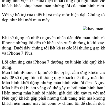
trong lĩnh vực sửa chữa điện thoại cùng đội ngũ nhân vi
khách khắc phục hoàn toàn những lỗi của màn hình cảm 
Với sự hỗ trợ của thiết bị và máy móc hiện đại. Chúng t
đẹp như khi mới mua máy.
Khi sử dụng có nhiều nguyên nhân dẫn đến màn hình cảm
iPhone những lỗi đến từ khâu sản xuất thường ít khi xảy 
dùng. Dưới đây chúng tôi liệt kê ra các lỗi thường gặp
và iPhone 7 Plus.
Lỗi cảm ứng của iPhone 7 thường xuất hiện khi quý khá
dụng.
Màn hình iPhone 7 bị hư có thể bị liệt cảm ứng khiến ch
này để sử dụng bình thường quý khách nên thay màn hì
Màn hình khởi động nhưng màn hình vẫn tối đen. Nguyên
Màn hiển thị bị ám vàng có thể gây ra bởi màn hình bạn 
Hiện tượng màn hình bị nhiễu, giật đôi khi xảy ra với mộ
Nếu quý khách gặp phải những tình trạng trên mà không 
khách nên mang máy tới công ty chúng tôi để chuẩn đoá