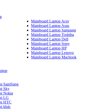
p
Mainboard Laptop Acer
Mainboard Laptop Asus
Mainboard Laptop Samsung
Mainboard Laptop Toshiba
Mainboard Laptop Dell
Mainboard Laptop Sony
Mainboard Laptop HP
Mainboard Laptop Lenovo
Mainboard Laptop Macbook
ptop
oại SamSung
ại Sky
ại Nokia
oại LG
oại HTC
ại khác