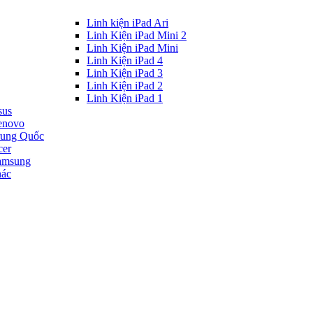
Linh kiện iPad Ari
Linh Kiện iPad Mini 2
Linh Kiện iPad Mini
Linh Kiện iPad 4
Linh Kiện iPad 3
Linh Kiện iPad 2
Linh Kiện iPad 1
sus
enovo
rung Quốc
cer
amsung
hác