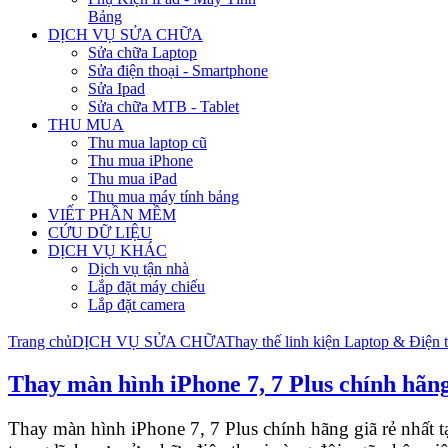
Bảng
DỊCH VỤ SỬA CHỮA
Sửa chữa Laptop
Sửa điện thoại - Smartphone
Sửa Ipad
Sửa chữa MTB - Tablet
THU MUA
Thu mua laptop cũ
Thu mua iPhone
Thu mua iPad
Thu mua máy tính bảng
VIẾT PHẦN MỀM
CỨU DỮ LIỆU
DỊCH VỤ KHÁC
Dịch vụ tận nhà
Lắp đặt máy chiếu
Lắp đặt camera
Trang chủ
DỊCH VỤ SỬA CHỮA
Thay thế linh kiện Laptop & Điện 
Thay màn hình iPhone 7, 7 Plus chính hãn
Thay màn hình iPhone 7, 7 Plus chính hãng giã rẻ nhấ